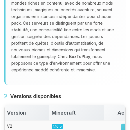
Youpi, enfin quelqu’un pour me
mondes riches en contenu, avec de nombreux mods
parler ! Moi c’est Choupy, ton petit
techniques, magiques ou orientés aventure, souvent
assistant BoxToPlay. Dis-moi ce dont
organisés en instances indépendantes pour chaque
tu as besoin et je vais remuer mes
pack. Ces serveurs se distinguent par une forte
petits circuits pour t’aider.
stabilité
, une compatibilité fine entre les mods et une
09/08/2026 à 06:16
gestion soignée des dépendances. Les joueurs
profitent de quêtes, d’outils d’automatisation, de
nouveaux biomes et dimensions qui transforment
totalement le gameplay. Chez
BoxToPlay
, nous
proposons ce type d’environnement pour offrir une
expérience moddé cohérente et immersive.
Versions disponibles
Version
Minecraft
Acti
V2
1.16.5