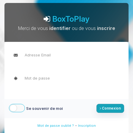
BoxToPlay
Merci de vous
identifier
ou de vous
inscrire
Se souvenir de moi
Connexion
-
Mot de passe oublié ?
Inscription