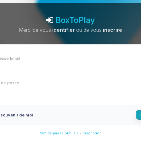
BoxToPlay
Merci de vous
identifier
ou de vous
inscrire
 souvenir de moi
-
Mot de passe oublié ?
Inscription