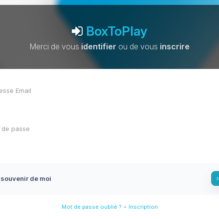
BoxToPlay
Merci de vous
identifier
ou de vous
inscrire
 souvenir de moi
-
Mot de passe oublié ?
Inscription