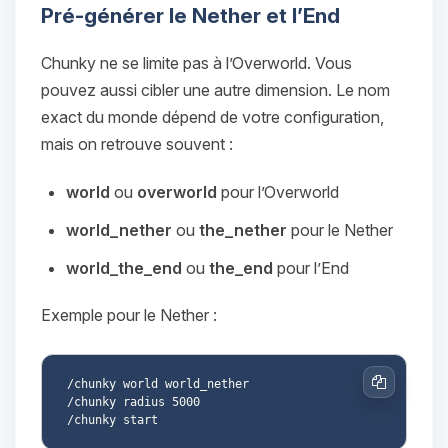
parler ! Moi c’est Choupy, ton petit
Pré-générer le Nether et l’End
assistant BoxToPlay. Dis-moi ce dont
tu as besoin et je vais remuer mes
Chunky ne se limite pas à l’Overworld. Vous
petits circuits pour t’aider.
pouvez aussi cibler une autre dimension. Le nom
06/08/2026 à 23:10
exact du monde dépend de votre configuration,
mais on retrouve souvent :
world
ou
overworld
pour l’Overworld
world_nether
ou
the_nether
pour le Nether
world_the_end
ou
the_end
pour l’End
Exemple pour le Nether :
/chunky world world_nether

Copier
/chunky radius 5000
