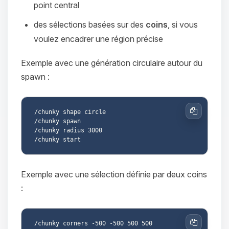
point central
des sélections basées sur des
coins
, si vous
voulez encadrer une région précise
Exemple avec une génération circulaire autour du
spawn :
/chunky shape circle

Copier
/chunky spawn

/chunky radius 3000

Exemple avec une sélection définie par deux coins
:
/chunky corners -500 -500 500 500

Copier