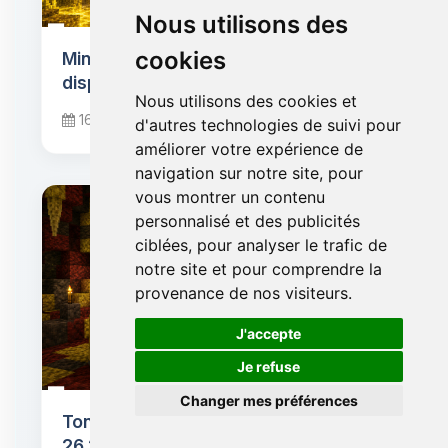
Nous utilisons des
cookies
Minecraft 26.2 Chaos Cubed est
disponible
Nous utilisons des cookies et
16 juin 2026
d'autres technologies de suivi pour
améliorer votre expérience de
navigation sur notre site, pour
vous montrer un contenu
personnalisé et des publicités
ciblées, pour analyser le trafic de
notre site et pour comprendre la
provenance de nos visiteurs.
🍪
J'accepte
Je refuse
Changer mes préférences
Ton serveur est-il prêt pour Minecraft
26.2 "Chaos Cubed" ? Checklist de