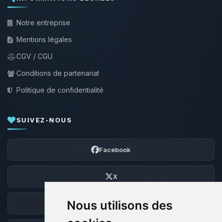
Notre entreprise
Mentions légales
CGV / CGU
Conditions de partenariat
Politique de confidentialité
SUIVEZ-NOUS
Facebook
X
Nous utilisons des
Discord