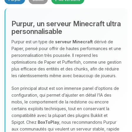
Purpur, un serveur Minecraft ultra
personnalisable
Purpur est un type de
serveur Minecraft
dérivé de
Paper, pensé pour offrir de hautes performances et une
Youpi, enfin quelqu’un pour me
personnalisation très poussée. Il reprend les
parler ! Moi c’est Choupy, ton petit
optimisations de Paper et Pufferfish, comme une gestion
assistant BoxToPlay. Dis-moi ce dont
plus efficace des entités et des chunks, afin de réduire
tu as besoin et je vais remuer mes
les ralentissements même avec beaucoup de joueurs.
petits circuits pour t’aider.
07/08/2026 à 20:06
Son principal atout est son immense panel d’options de
configuration, qui permet d’ajuster en détail l’IA des
mobs, le comportement de la redstone ou encore
certains exploits techniques, tout en conservant la
compatibilité avec la plupart des plugins Bukkit et
Spigot. Chez
BoxToPlay
, nous recommandons Purpur
aux communautés qui veulent un serveur stable, rapide