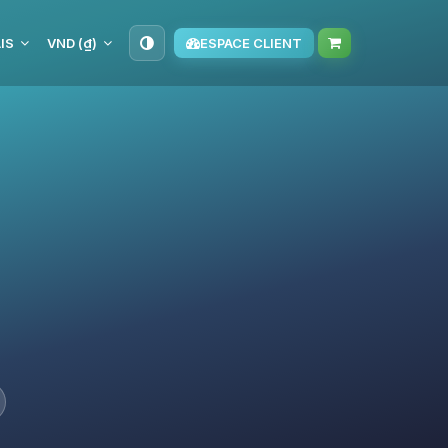
IS
VND (₫)
ESPACE CLIENT