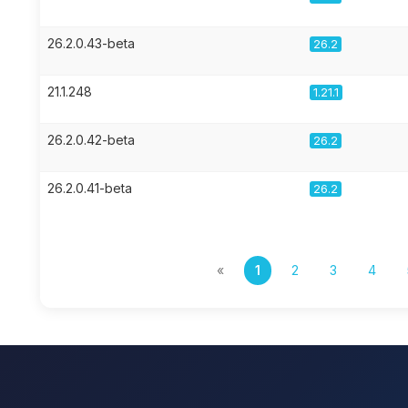
26.2.0.43-beta
26.2
21.1.248
1.21.1
26.2.0.42-beta
26.2
26.2.0.41-beta
26.2
«
1
2
3
4