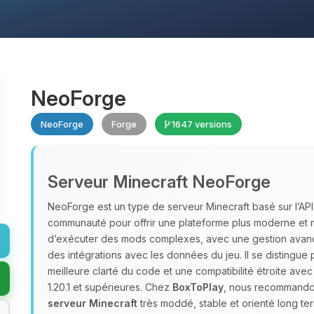
NeoForge
NeoForge
Forge
1647 versions
Serveur Minecraft NeoForge
NeoForge est un type de serveur Minecraft basé sur l’AP
communauté pour offrir une plateforme plus moderne et 
d’exécuter des mods complexes, avec une gestion avan
des intégrations avec les données du jeu. Il se distingue
meilleure clarté du code et une compatibilité étroite ave
1.20.1 et supérieures. Chez
BoxToPlay
, nous recommandon
serveur Minecraft
très moddé, stable et orienté long te