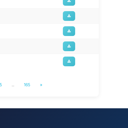
5
...
165
»