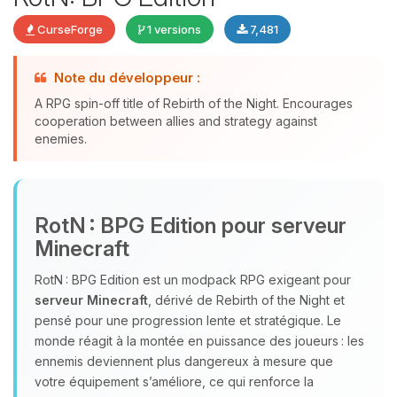
CurseForge
1 versions
7,481
Youpi, enfin quelqu’un pour me
Note du développeur :
parler ! Moi c’est Choupy, ton petit
A RPG spin-off title of Rebirth of the Night. Encourages
assistant BoxToPlay. Dis-moi ce dont
cooperation between allies and strategy against
tu as besoin et je vais remuer mes
enemies.
petits circuits pour t’aider.
09/08/2026 à 13:06
RotN : BPG Edition pour serveur
Minecraft
RotN : BPG Edition est un modpack RPG exigeant pour
serveur Minecraft
, dérivé de Rebirth of the Night et
pensé pour une progression lente et stratégique. Le
monde réagit à la montée en puissance des joueurs : les
ennemis deviennent plus dangereux à mesure que
votre équipement s’améliore, ce qui renforce la