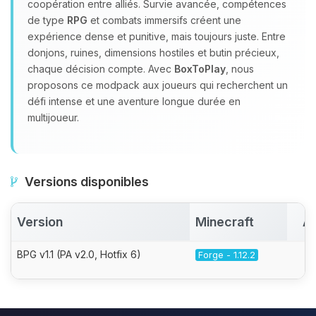
coopération entre alliés. Survie avancée, compétences
de type
RPG
et combats immersifs créent une
expérience dense et punitive, mais toujours juste. Entre
donjons, ruines, dimensions hostiles et butin précieux,
chaque décision compte. Avec
BoxToPlay
, nous
proposons ce modpack aux joueurs qui recherchent un
défi intense et une aventure longue durée en
multijoueur.
Versions disponibles
Version
Minecraft
Ac
BPG v1.1 (PA v2.0, Hotfix 6)
Forge - 1.12.2