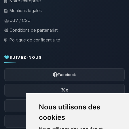
Notre entreprise
Mentions légales
CGV / CGU
Conditions de partenariat
Politique de confidentialité
SUIVEZ-NOUS
Facebook
X
Nous utilisons des
Discord
cookies
Forum