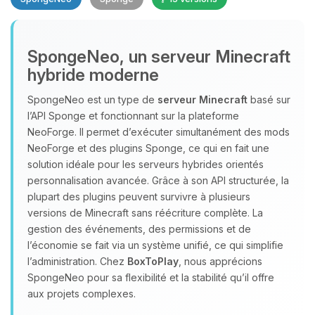
SpongeNeo, un serveur Minecraft
hybride moderne
SpongeNeo est un type de
serveur Minecraft
basé sur
l’API Sponge et fonctionnant sur la plateforme
Youpi, enfin quelqu’un pour me
NeoForge. Il permet d’exécuter simultanément des mods
parler ! Moi c’est Choupy, ton petit
NeoForge et des plugins Sponge, ce qui en fait une
assistant BoxToPlay. Dis-moi ce dont
solution idéale pour les serveurs hybrides orientés
tu as besoin et je vais remuer mes
personnalisation avancée. Grâce à son API structurée, la
petits circuits pour t’aider.
plupart des plugins peuvent survivre à plusieurs
06/08/2026 à 13:44
versions de Minecraft sans réécriture complète. La
gestion des événements, des permissions et de
l’économie se fait via un système unifié, ce qui simplifie
l’administration. Chez
BoxToPlay
, nous apprécions
SpongeNeo pour sa flexibilité et la stabilité qu’il offre
aux projets complexes.