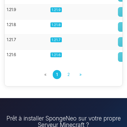
1.21.9
1.21.9
1.21.8
1.21.8
1.21.7
1.21.7
1.21.6
1.21.6
«
1
2
»
Prêt à installer SpongeNeo sur votre propre
Serveur Minecraft ?