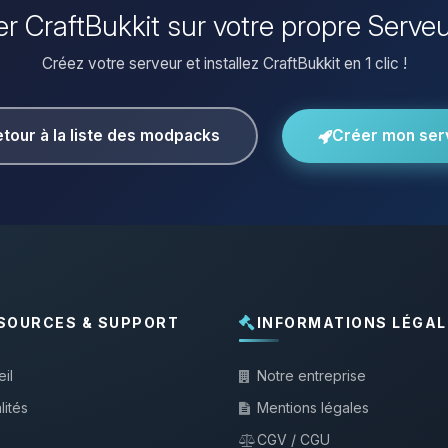
ler CraftBukkit sur votre propre Serve
Créez votre serveur et installez CraftBukkit en 1 clic !
tour à la liste des modpacks
Créer mon ser
SOURCES & SUPPORT
INFORMATIONS LÉGAL
il
Notre entreprise
lités
Mentions légales
CGV / CGU