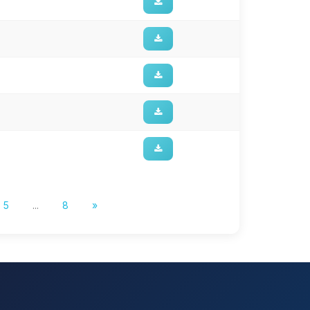
5
...
8
»