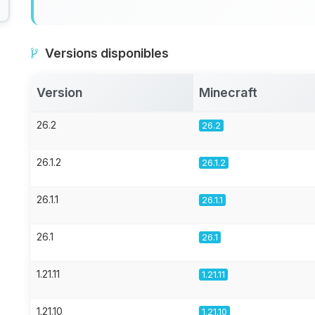
Versions disponibles
Version
Minecraft
26.2
26.2
26.1.2
26.1.2
26.1.1
26.1.1
26.1
26.1
1.21.11
1.21.11
1.21.10
1.21.10