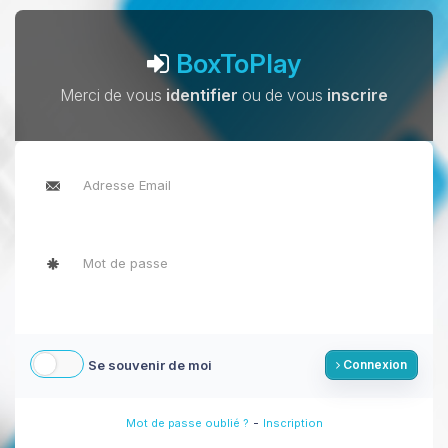
BoxToPlay
Merci de vous
identifier
ou de vous
inscrire
Se souvenir de moi
Connexion
-
Mot de passe oublié ?
Inscription