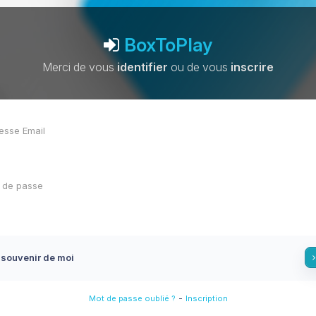
BoxToPlay
Merci de vous
identifier
ou de vous
inscrire
 souvenir de moi
-
Mot de passe oublié ?
Inscription