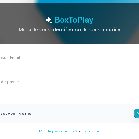
BoxToPlay
Merci de vous
identifier
ou de vous
inscrire
 souvenir de moi
-
Mot de passe oublié ?
Inscription