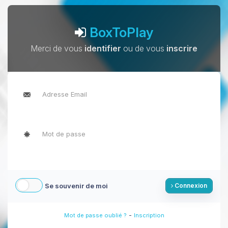
BoxToPlay
Merci de vous
identifier
ou de vous
inscrire
Se souvenir de moi
Connexion
-
Mot de passe oublié ?
Inscription