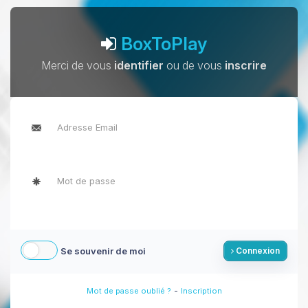
BoxToPlay
Merci de vous
identifier
ou de vous
inscrire
Se souvenir de moi
Connexion
-
Mot de passe oublié ?
Inscription