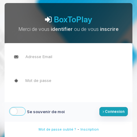
BoxToPlay
Merci de vous
identifier
ou de vous
inscrire
Se souvenir de moi
Connexion
-
Mot de passe oublié ?
Inscription