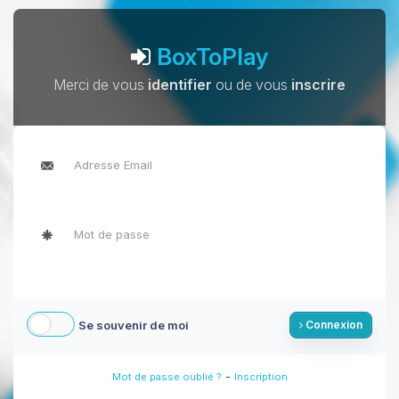
BoxToPlay
Merci de vous
identifier
ou de vous
inscrire
Se souvenir de moi
Connexion
-
Mot de passe oublié ?
Inscription