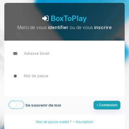
BoxToPlay
Merci de vous
identifier
ou de vous
inscrire
Se souvenir de moi
Connexion
-
Mot de passe oublié ?
Inscription