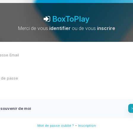
BoxToPlay
Merci de vous
identifier
ou de vous
inscrire
 souvenir de moi
-
Mot de passe oublié ?
Inscription