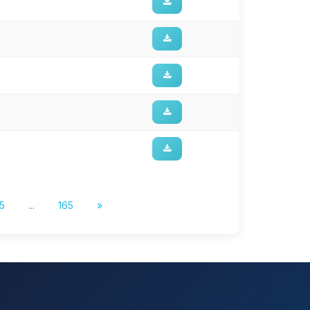
5
...
165
»