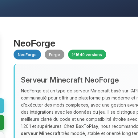
NeoForge
NeoForge
Forge
1649 versions
Serveur Minecraft NeoForge
NeoForge est un type de serveur Minecraft basé sur l’AP
communauté pour offrir une plateforme plus moderne et 
d’exécuter des mods complexes, avec une gestion avan
des intégrations avec les données du jeu. Il se distingue
meilleure clarté du code et une compatibilité étroite ave
1.20.1 et supérieures. Chez
BoxToPlay
, nous recommandon
serveur Minecraft
très moddé, stable et orienté long te