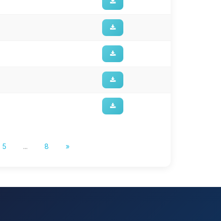
5
...
8
»