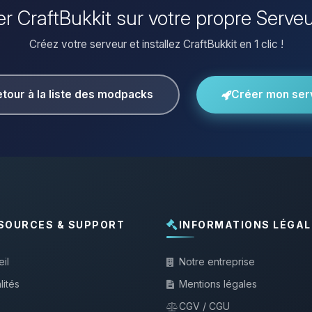
ler CraftBukkit sur votre propre Serve
Créez votre serveur et installez CraftBukkit en 1 clic !
tour à la liste des modpacks
Créer mon ser
SOURCES & SUPPORT
INFORMATIONS LÉGAL
il
Notre entreprise
lités
Mentions légales
CGV / CGU