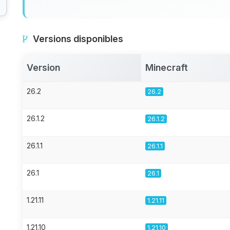
Versions disponibles
Version
Minecraft
26.2
26.2
26.1.2
26.1.2
26.1.1
26.1.1
26.1
26.1
1.21.11
1.21.11
1.21.10
1.21.10