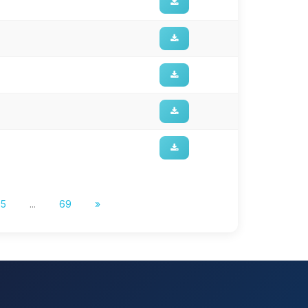
5
...
69
»