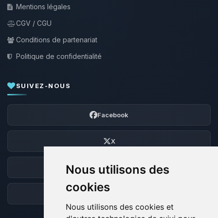
Mentions légales
CGV / CGU
Conditions de partenariat
Politique de confidentialité
SUIVEZ-NOUS
Facebook
X
Nous utilisons des
Discord
cookies
Forum
Nous utilisons des cookies et