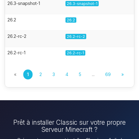
26.3-snapshot-1
26.3-snapshot-1
26.2
26.2
26.2-rc-2
26.2-rc-2
26.2-rc-1
26.2-rc-1
«
1
2
3
4
5
...
69
»
Prêt à installer Classic sur votre propre
Serveur Minecraft ?