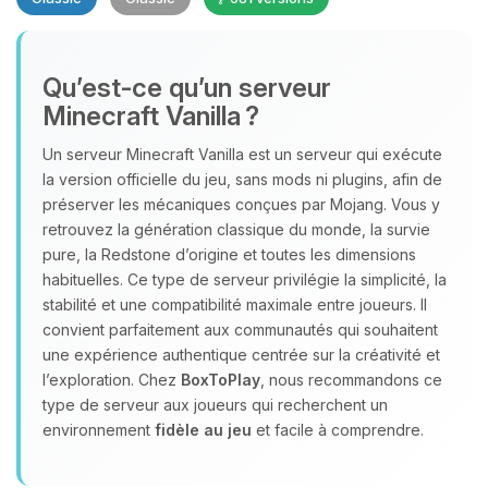
Qu’est‑ce qu’un serveur
Minecraft Vanilla ?
Un serveur Minecraft Vanilla est un serveur qui exécute
Youpi, enfin quelqu’un pour me
la version officielle du jeu, sans mods ni plugins, afin de
parler ! Moi c’est Choupy, ton petit
préserver les mécaniques conçues par Mojang. Vous y
assistant BoxToPlay. Dis-moi ce dont
retrouvez la génération classique du monde, la survie
tu as besoin et je vais remuer mes
pure, la Redstone d’origine et toutes les dimensions
petits circuits pour t’aider.
habituelles. Ce type de serveur privilégie la simplicité, la
stabilité et une compatibilité maximale entre joueurs. Il
07/08/2026 à 02:27
convient parfaitement aux communautés qui souhaitent
une expérience authentique centrée sur la créativité et
l’exploration. Chez
BoxToPlay
, nous recommandons ce
type de serveur aux joueurs qui recherchent un
environnement
fidèle au jeu
et facile à comprendre.