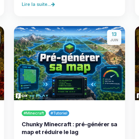
Lire la suite...
13
JUIN
#Minecraft
#Tutoriel
Chunky Minecraft : pré-générer sa
map et réduire le lag