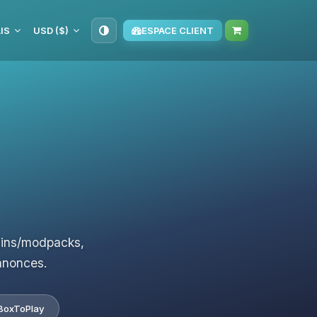
IS
USD ($)
ESPACE CLIENT
ugins/modpacks,
nnonces.
BoxToPlay