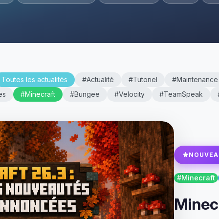
Toutes les actualités
#Actualité
#Tutoriel
#Maintenance
es
#Minecraft
#Bungee
#Velocity
#TeamSpeak
NOUVEA
#Minecraft
Minecr