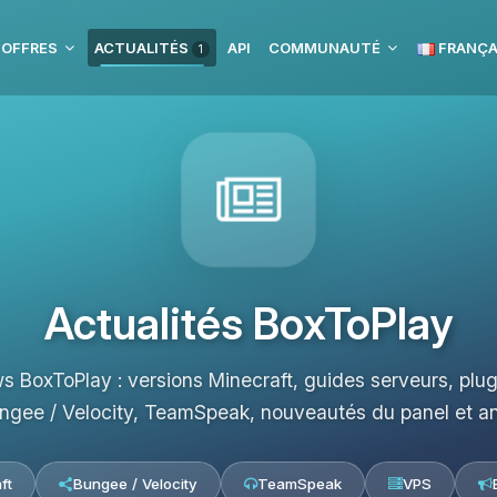
 OFFRES
ACTUALITÉS
API
COMMUNAUTÉ
FRANÇA
1
Actualités BoxToPlay
s BoxToPlay : versions Minecraft, guides serveurs, pl
ngee / Velocity, TeamSpeak, nouveautés du panel et a
ft
Bungee / Velocity
TeamSpeak
VPS