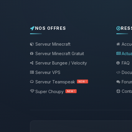
NOS OFFRES
RES
Serveur Minecraft
Accue
Serveur Minecraft Gratuit
Actua
Serveur Bungee / Velocity
FAQ
Serveur VPS
Docu
Serveur Teamspeak
Foru
NEW !
Conta
Super Choupy
NEW !