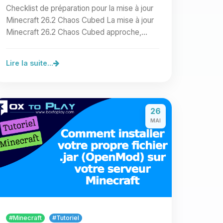
Checklist de mise à jour
Checklist de préparation pour la mise à jour
Minecraft 26.2 Chaos Cubed La mise à jour
Minecraft 26.2 Chaos Cubed approche,
avec son biome de grottes…
Lire la suite...
26
MAI
#Minecraft
#Tutoriel