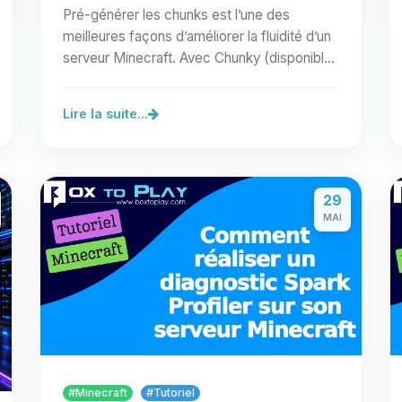
Pré-générer les chunks est l’une des
meilleures façons d’améliorer la fluidité d’un
serveur Minecraft. Avec Chunky (disponible
sur notre site sous…
Lire la suite...
29
MAI
#Minecraft
#Tutoriel