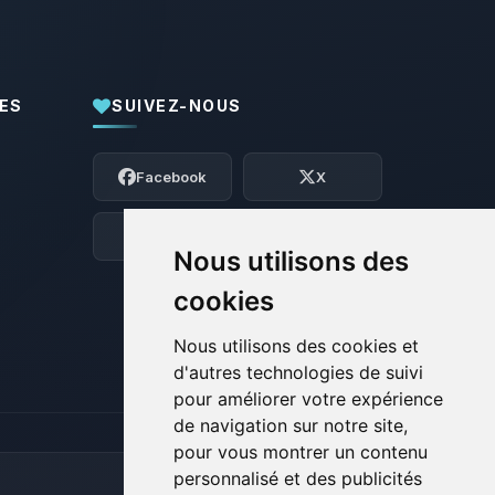
ES
SUIVEZ-NOUS
Youpi, enfin quelqu’un pour me parler !
Moi c’est Choupy, ton petit assistant
Facebook
X
BoxToPlay. Dis-moi ce dont tu as besoin
et je vais remuer mes petits circuits
pour t’aider.
Discord
Forum
Nous utilisons des
08/08/2026 à 09:24
cookies
Nous utilisons des cookies et
d'autres technologies de suivi
pour améliorer votre expérience
de navigation sur notre site,
pour vous montrer un contenu
personnalisé et des publicités