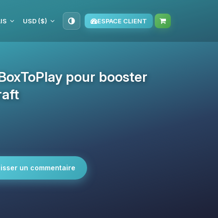
IS
USD ($)
ESPACE CLIENT
r BoxToPlay pour booster
aft
isser un commentaire