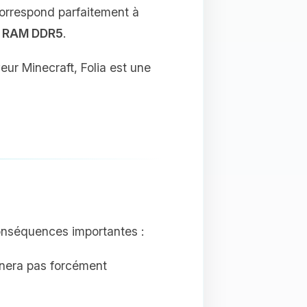
 correspond parfaitement à
a
RAM DDR5
.
veur Minecraft, Folia est une
onséquences importantes :
nnera pas forcément