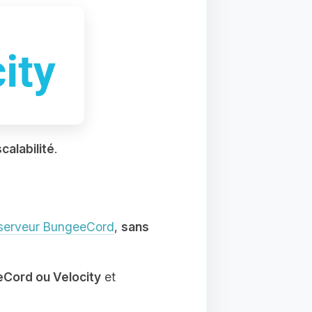
scalabilité
.
 serveur BungeeCord
,
sans
Cord ou Velocity
et