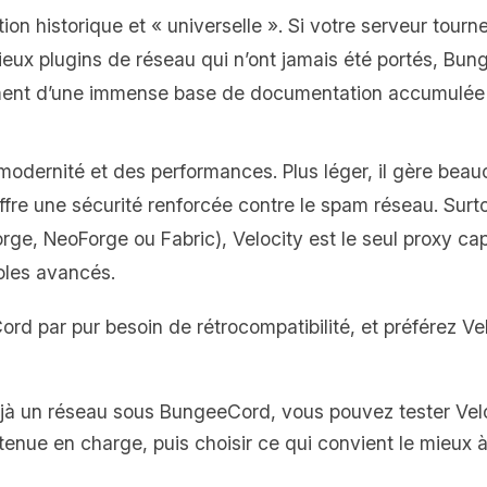
tion historique et « universelle ». Si votre serveur tour
eux plugins de réseau qui n’ont jamais été portés, Bung
lement d’une immense base de documentation accumulée 
 modernité et des performances. Plus léger, il gère bea
re une sécurité renforcée contre le spam réseau. Surtou
ge, NeoForge ou Fabric), Velocity est le seul proxy cap
oles avancés.
ord par pur besoin de rétrocompatibilité, et préférez V
éjà un réseau sous BungeeCord, vous pouvez tester Velo
 la tenue en charge, puis choisir ce qui convient le mieu