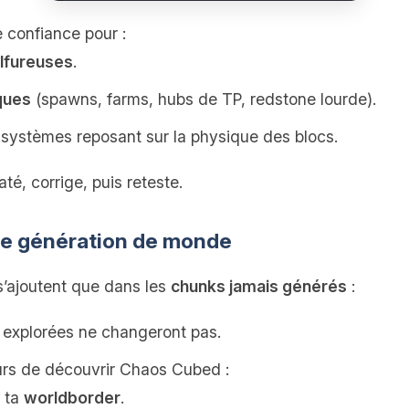
 confiance pour :
ulfureuses
.
ques
(spawns, farms, hubs de TP, redstone lourde).
systèmes reposant sur la physique des blocs.
é, corrige, puis reteste.
lle génération de monde
’ajoutent que dans les
chunks jamais générés
:
 explorées ne changeront pas.
urs de découvrir Chaos Cubed :
 ta
worldborder
.