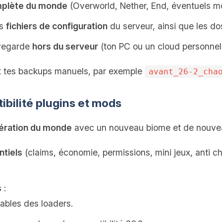
plète du monde
(Overworld, Nether, End, éventuels m
es
fichiers de configuration
du serveur, ainsi que les d
uvegarde
hors du serveur
(ton PC ou un cloud personnel)
t tes backups manuels, par exemple
avant_26-2_cha
ibilité plugins et mods
ération du monde
avec un nouveau biome et de nouveau
ntiels
(claims, économie, permissions, mini jeux, anti ch
s
:
tables des loaders.