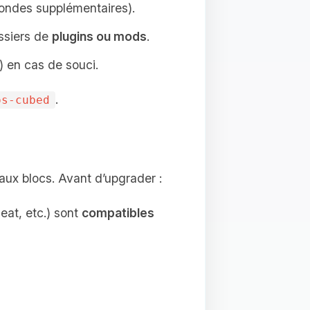
ondes supplémentaires).
ossiers de
plugins ou mods
.
 en cas de souci.
.
os-cubed
x blocs. Avant d’upgrader :
eat, etc.) sont
compatibles