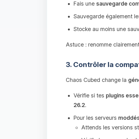
Fais une
sauvegarde com
Sauvegarde également l
Stocke au moins une sa
Astuce : renomme clairemen
3. Contrôler la compat
Chaos Cubed change la
gén
Vérifie si tes
plugins esse
26.2
.
Pour les serveurs
moddé
Attends les versions s