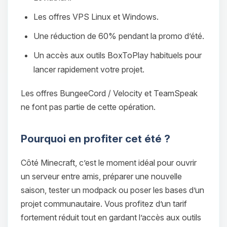
Les offres VPS Linux et Windows.
Une réduction de 60% pendant la promo d’été.
Un accès aux outils BoxToPlay habituels pour
lancer rapidement votre projet.
Les offres BungeeCord / Velocity et TeamSpeak
ne font pas partie de cette opération.
Pourquoi en profiter cet été ?
Côté Minecraft, c’est le moment idéal pour ouvrir
Youpi, enfin quelqu’un pour me
un serveur entre amis, préparer une nouvelle
parler ! Moi c’est Choupy, ton petit
saison, tester un modpack ou poser les bases d’un
assistant BoxToPlay. Dis-moi ce dont
projet communautaire. Vous profitez d’un tarif
tu as besoin et je vais remuer mes
fortement réduit tout en gardant l’accès aux outils
petits circuits pour t’aider.