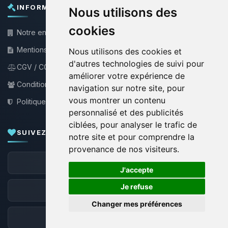
INFORMATIONS LÉGALES
Nous utilisons des
cookies
Notre entreprise
Mentions légales
Nous utilisons des cookies et
d'autres technologies de suivi pour
CGV / CGU
améliorer votre expérience de
Conditions de partenariat
navigation sur notre site, pour
vous montrer un contenu
Politique de confidentialité
personnalisé et des publicités
ciblées, pour analyser le trafic de
SUIVEZ-NOUS
notre site et pour comprendre la
provenance de nos visiteurs.
🍪
Facebook
J'accepte
Je refuse
X
Changer mes préférences
Discord