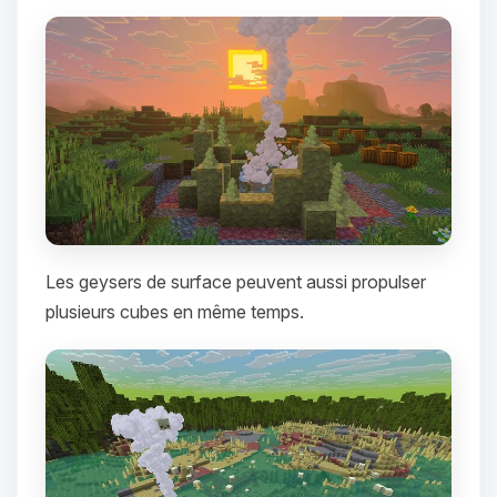
parler ! Moi c’est Choupy, ton petit
assistant BoxToPlay. Dis-moi ce dont
tu as besoin et je vais remuer mes
petits circuits pour t’aider.
06/08/2026 à 16:07
Les geysers de surface peuvent aussi propulser
plusieurs cubes en même temps.