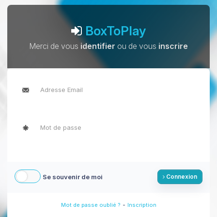
BoxToPlay
Merci de vous
identifier
ou de vous
inscrire
Se souvenir de moi
Connexion
-
Mot de passe oublié ?
Inscription