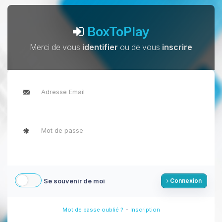
BoxToPlay
Merci de vous
identifier
ou de vous
inscrire
Se souvenir de moi
Connexion
-
Mot de passe oublié ?
Inscription