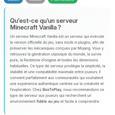
Qu’est‑ce qu’un serveur
Minecraft Vanilla ?
Un serveur Minecraft Vanilla est un serveur qui exécute
Youpi, enfin quelqu’un pour me
la version officielle du jeu, sans mods ni plugins, afin de
parler ! Moi c’est Choupy, ton petit
préserver les mécaniques conçues par Mojang. Vous y
assistant BoxToPlay. Dis-moi ce dont
retrouvez la génération classique du monde, la survie
tu as besoin et je vais remuer mes
pure, la Redstone d’origine et toutes les dimensions
petits circuits pour t’aider.
habituelles. Ce type de serveur privilégie la simplicité, la
stabilité et une compatibilité maximale entre joueurs. Il
06/08/2026 à 03:36
convient parfaitement aux communautés qui souhaitent
une expérience authentique centrée sur la créativité et
l’exploration. Chez
BoxToPlay
, nous recommandons ce
type de serveur aux joueurs qui recherchent un
environnement
fidèle au jeu
et facile à comprendre.