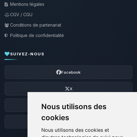
Mentions légales
CGV / CGU
Conditions de partenariat
Politique de confidentialité
SUIVEZ-NOUS
Facebook
X
Nous utilisons des
Discord
cookies
Forum
Nous utilisons des cookies et