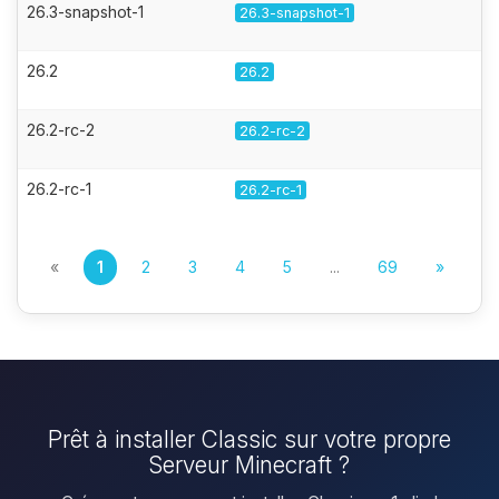
26.3-snapshot-1
26.3-snapshot-1
26.2
26.2
26.2-rc-2
26.2-rc-2
26.2-rc-1
26.2-rc-1
«
1
2
3
4
5
...
69
»
Prêt à installer Classic sur votre propre
Serveur Minecraft ?