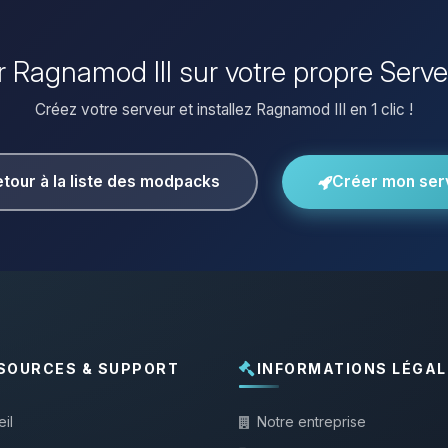
er Ragnamod III sur votre propre Serv
Créez votre serveur et installez Ragnamod III en 1 clic !
tour à la liste des modpacks
Créer mon ser
SOURCES & SUPPORT
INFORMATIONS LÉGAL
il
Notre entreprise