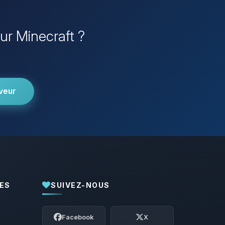
eur Minecraft ?
veur
ES
SUIVEZ-NOUS
Youpi, enfin quelqu’un pour me parler !
Moi c’est Choupy, ton petit assistant
Facebook
X
BoxToPlay. Dis-moi ce dont tu as besoin