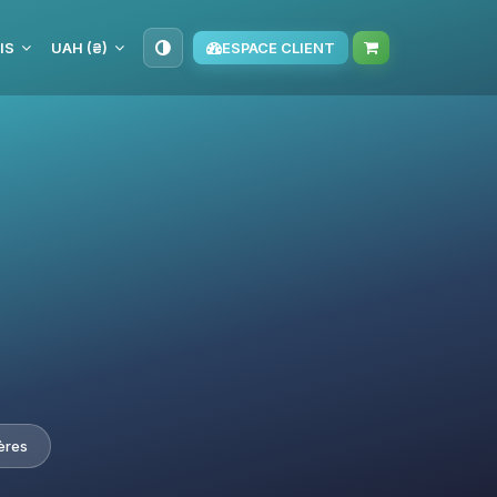
IS
UAH (₴)
ESPACE CLIENT
ières