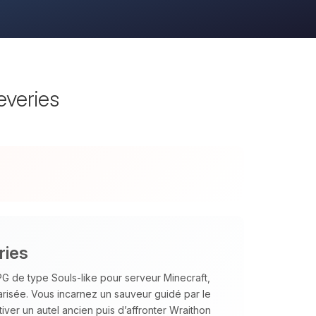
everies
ries
G de type Souls‑like pour serveur Minecraft,
risée. Vous incarnez un sauveur guidé par le
iver un autel ancien puis d’affronter Wraithon