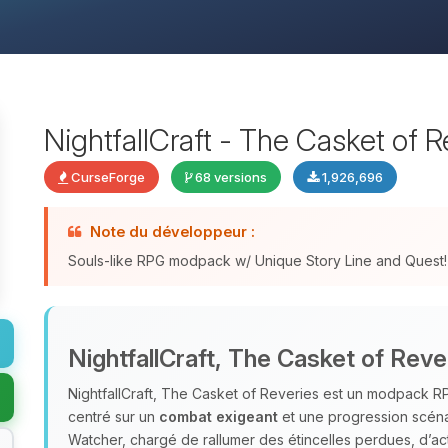
NightfallCraft - The Casket of R
CurseForge
68 versions
1,926,696
Note du développeur :
Souls-like RPG modpack w/ Unique Story Line and Quest!
NightfallCraft, The Casket of Reve
NightfallCraft, The Casket of Reveries est un modpack RP
centré sur un
combat exigeant
et une progression scéna
Watcher, chargé de rallumer des étincelles perdues, d’act