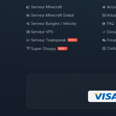
Serveur Minecraft
Accue
Serveur Minecraft Gratuit
Actua
Serveur Bungee / Velocity
FAQ
Serveur VPS
Docu
Serveur Teamspeak
Foru
NEW !
Conta
Super Choupy
NEW !