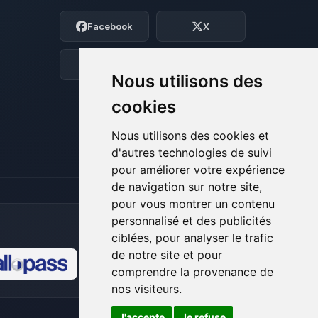
Moi c’est Choupy, ton petit assistant
Facebook
X
BoxToPlay. Dis-moi ce dont tu as besoin
et je vais remuer mes petits circuits
pour t’aider.
Discord
Forum
Nous utilisons des
06/08/2026 à 17:58
cookies
Nous utilisons des cookies et
d'autres technologies de suivi
pour améliorer votre expérience
de navigation sur notre site,
pour vous montrer un contenu
personnalisé et des publicités
ciblées, pour analyser le trafic
de notre site et pour
comprendre la provenance de
🍪
nos visiteurs.
J'accepte
Je refuse