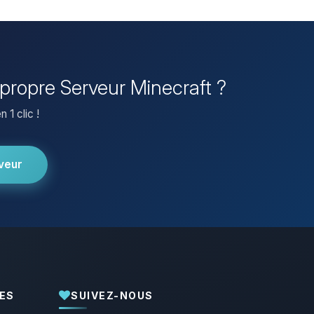
e propre Serveur Minecraft ?
 1 clic !
veur
ES
SUIVEZ-NOUS
Youpi, enfin quelqu’un pour me parler !