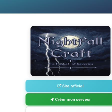
Site officiel
Créer mon serveur