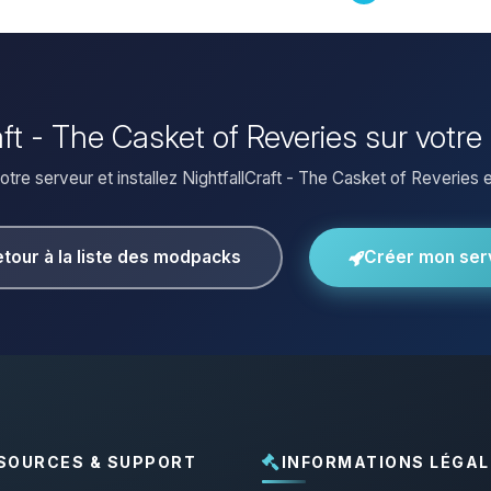
raft - The Casket of Reveries sur votr
tre serveur et installez NightfallCraft - The Casket of Reveries en
tour à la liste des modpacks
Créer mon ser
SOURCES & SUPPORT
INFORMATIONS LÉGAL