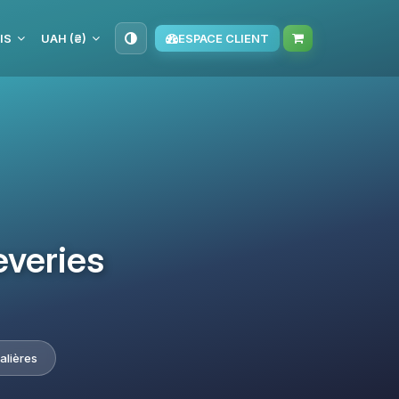
IS
UAH (₴)
ESPACE CLIENT
everies
alières