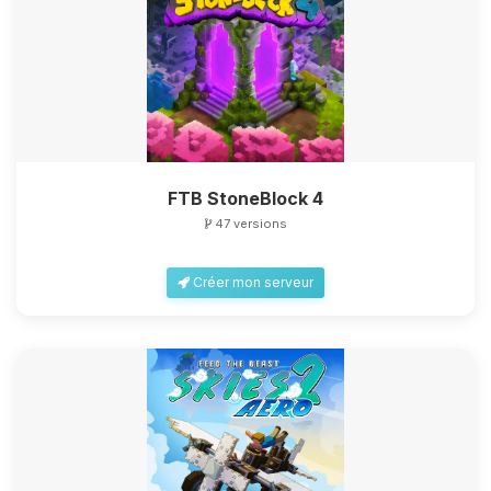
FTB StoneBlock 4
47 versions
Créer mon serveur