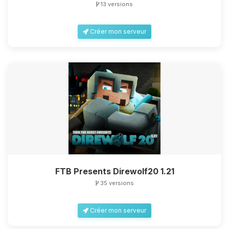
13 versions
Créer mon serveur
Youpi, enfin quelqu’un pour me
parler ! Moi c’est Choupy, ton petit
assistant BoxToPlay. Dis-moi ce dont
tu as besoin et je vais remuer mes
petits circuits pour t’aider.
08/08/2026 à 23:08
FTB Presents Direwolf20 1.21
35 versions
Créer mon serveur