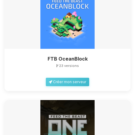
FTB OceanBlock
23 versions
Créer mon serveur