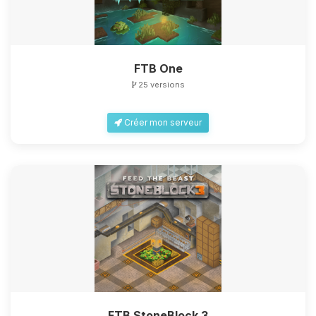
FTB One
25 versions
Créer mon serveur
FTB StoneBlock 3