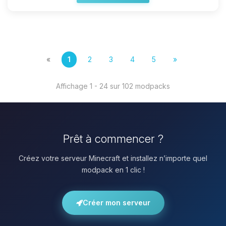
«
1
2
3
4
5
»
Affichage 1 - 24 sur 102 modpacks
Prêt à commencer ?
Créez votre serveur Minecraft et installez n’importe quel
modpack en 1 clic !
Créer mon serveur