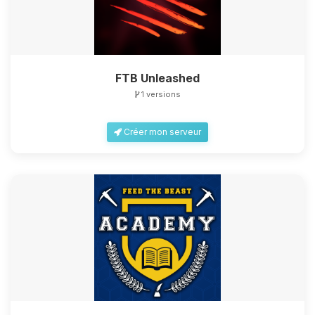
FTB Unleashed
1 versions
Créer mon serveur