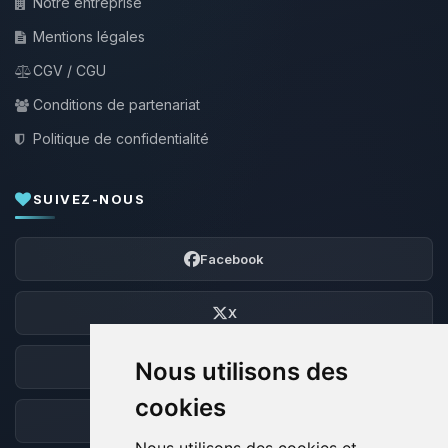
Notre entreprise
Mentions légales
CGV / CGU
Conditions de partenariat
Politique de confidentialité
SUIVEZ-NOUS
Facebook
X
Nous utilisons des
Discord
cookies
Forum