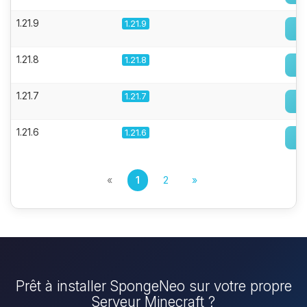
1.21.9
1.21.9
1.21.8
1.21.8
1.21.7
1.21.7
1.21.6
1.21.6
«
1
2
»
Prêt à installer SpongeNeo sur votre propre
Serveur Minecraft ?