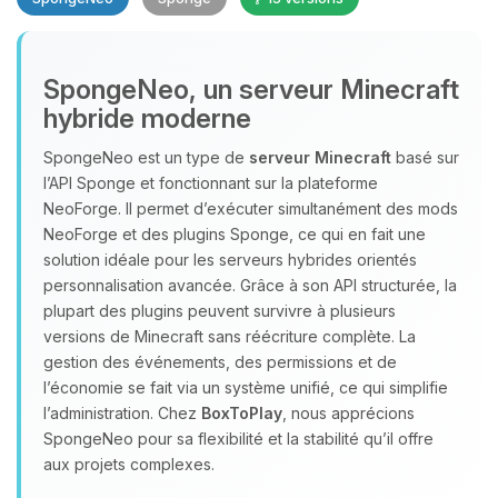
SpongeNeo, un serveur Minecraft
hybride moderne
SpongeNeo est un type de
serveur Minecraft
basé sur
l’API Sponge et fonctionnant sur la plateforme
Youpi, enfin quelqu’un pour me
NeoForge. Il permet d’exécuter simultanément des mods
parler ! Moi c’est Choupy, ton petit
NeoForge et des plugins Sponge, ce qui en fait une
assistant BoxToPlay. Dis-moi ce dont
solution idéale pour les serveurs hybrides orientés
tu as besoin et je vais remuer mes
personnalisation avancée. Grâce à son API structurée, la
petits circuits pour t’aider.
plupart des plugins peuvent survivre à plusieurs
06/08/2026 à 08:29
versions de Minecraft sans réécriture complète. La
gestion des événements, des permissions et de
l’économie se fait via un système unifié, ce qui simplifie
l’administration. Chez
BoxToPlay
, nous apprécions
SpongeNeo pour sa flexibilité et la stabilité qu’il offre
aux projets complexes.