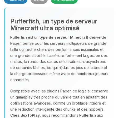
Pufferfish, un type de serveur
Minecraft ultra optimisé
Youpi, enfin quelqu’un pour me
parler ! Moi c’est Choupy, ton petit
Pufferfish est un
type de serveur Minecraft
dérivé de
assistant BoxToPlay. Dis-moi ce dont
Paper, pensé pour les serveurs multijoueurs de grande
tu as besoin et je vais remuer mes
taille qui recherchent des performances maximales et
petits circuits pour t’aider.
une grande stabilité. Il améliore fortement la gestion des
entités, le rendu des cartes et le traitement asynchrone
08/08/2026 à 09:17
de certaines tâches, ce qui réduit les pics de latence et
la charge processeur, même avec de nombreux joueurs
connectés.
Compatible avec les plugins Paper, ce logiciel conserve
un gameplay très proche du vanille tout en ajoutant des
optimisations avancées, comme un profilage intégré et
une réduction intelligente des chunks et des hoppers.
Chez
BoxToPlay
, nous recommandons Pufferfish aux