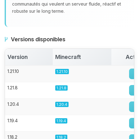
communautés qui veulent un serveur fluide, réactif et
robuste sur le long terme.
Versions disponibles
Version
Minecraft
Acti
1.21.10
1.21.10
1.21.8
1.21.8
1.20.4
1.20.4
1.19.4
1.19.4
1.18.2
1.18.2