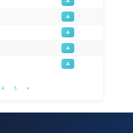
4
5
»