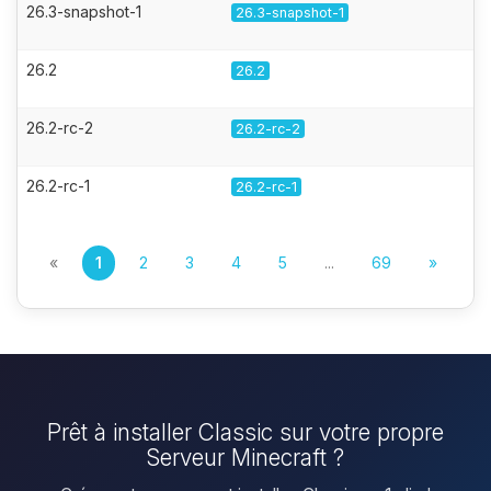
26.3-snapshot-1
26.3-snapshot-1
26.2
26.2
26.2-rc-2
26.2-rc-2
26.2-rc-1
26.2-rc-1
«
1
2
3
4
5
...
69
»
Prêt à installer Classic sur votre propre
Serveur Minecraft ?