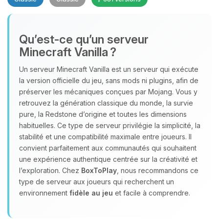
Qu’est‑ce qu’un serveur
Minecraft Vanilla ?
Un serveur Minecraft Vanilla est un serveur qui exécute
Youpi, enfin quelqu’un pour me
la version officielle du jeu, sans mods ni plugins, afin de
parler ! Moi c’est Choupy, ton petit
préserver les mécaniques conçues par Mojang. Vous y
assistant BoxToPlay. Dis-moi ce dont
retrouvez la génération classique du monde, la survie
tu as besoin et je vais remuer mes
pure, la Redstone d’origine et toutes les dimensions
petits circuits pour t’aider.
habituelles. Ce type de serveur privilégie la simplicité, la
stabilité et une compatibilité maximale entre joueurs. Il
06/08/2026 à 23:28
convient parfaitement aux communautés qui souhaitent
une expérience authentique centrée sur la créativité et
l’exploration. Chez
BoxToPlay
, nous recommandons ce
type de serveur aux joueurs qui recherchent un
environnement
fidèle au jeu
et facile à comprendre.