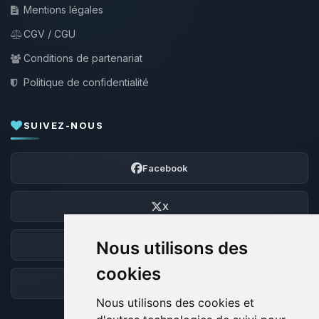
Mentions légales
CGV / CGU
Conditions de partenariat
Politique de confidentialité
SUIVEZ-NOUS
Facebook
X
Nous utilisons des
Discord
cookies
Forum
Nous utilisons des cookies et