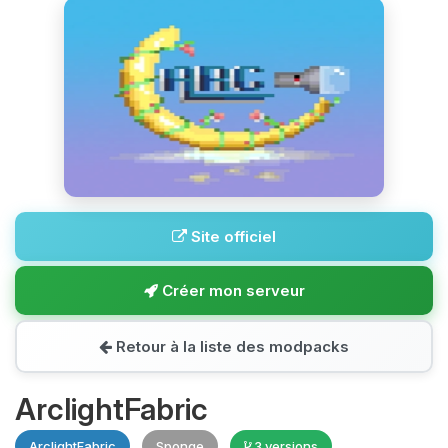
Site officiel
Créer mon serveur
Retour à la liste des modpacks
ArclightFabric
ArclightFabric
Sponge
3 versions