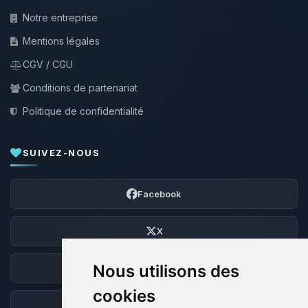
Notre entreprise
Mentions légales
CGV / CGU
Conditions de partenariat
Politique de confidentialité
SUIVEZ-NOUS
Facebook
X
Nous utilisons des
Discord
cookies
Forum