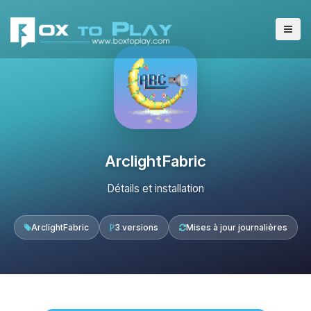
ArclightFabric
Détails et installation
ArclightFabric
3 versions
Mises à jour journalières