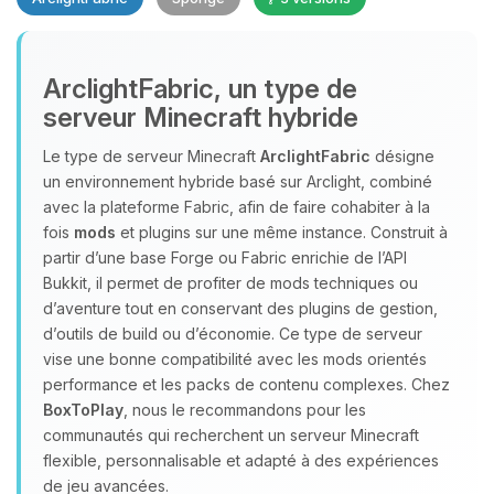
Youpi, enfin quelqu’un pour me
ArclightFabric, un type de
parler ! Moi c’est Choupy, ton petit
serveur Minecraft hybride
assistant BoxToPlay. Dis-moi ce dont
tu as besoin et je vais remuer mes
Le type de serveur Minecraft
ArclightFabric
désigne
petits circuits pour t’aider.
un environnement hybride basé sur Arclight, combiné
07/08/2026 à 14:12
avec la plateforme Fabric, afin de faire cohabiter à la
fois
mods
et plugins sur une même instance. Construit à
partir d’une base Forge ou Fabric enrichie de l’API
Bukkit, il permet de profiter de mods techniques ou
d’aventure tout en conservant des plugins de gestion,
d’outils de build ou d’économie. Ce type de serveur
vise une bonne compatibilité avec les mods orientés
performance et les packs de contenu complexes. Chez
BoxToPlay
, nous le recommandons pour les
communautés qui recherchent un serveur Minecraft
flexible, personnalisable et adapté à des expériences
de jeu avancées.