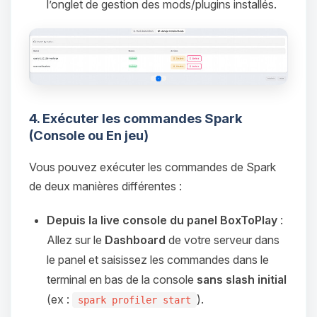
parler ! Moi c’est Choupy, ton petit
l’onglet de gestion des mods/plugins installés.
assistant BoxToPlay. Dis-moi ce dont
tu as besoin et je vais remuer mes
petits circuits pour t’aider.
08/08/2026 à 09:11
4. Exécuter les commandes Spark
(Console ou En jeu)
Vous pouvez exécuter les commandes de Spark
de deux manières différentes :
Depuis la live console du panel BoxToPlay
:
Allez sur le
Dashboard
de votre serveur dans
le panel et saisissez les commandes dans le
terminal en bas de la console
sans slash initial
(ex :
).
spark profiler start