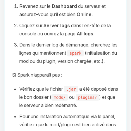
Revenez sur le
Dashboard
du serveur et
assurez‑vous qu’il est bien
Online
.
Cliquez sur
Server logs
dans l’en‑tête de la
console ou ouvrez la page
All logs
.
Dans le dernier log de démarrage, cherchez les
lignes qui mentionnent
(initialisation du
spark
mod ou du plugin, version chargée, etc.).
Si Spark n’apparaît pas :
Vérifiez que le fichier
a été déposé dans
.jar
le bon dossier (
ou
) et que
mods/
plugins/
le serveur a bien redémarré.
Pour une installation automatique via le panel,
vérifiez que le mod/plugin est bien activé dans
Youpi, enfin quelqu’un pour me