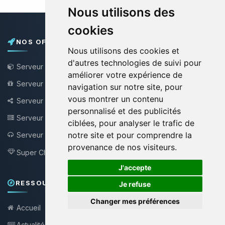
Nous utilisons des
cookies
NOS OFFRES
Nous utilisons des cookies et
d'autres technologies de suivi pour
Serveur Minecraft
améliorer votre expérience de
Serveur Minecraft Gratuit
navigation sur notre site, pour
vous montrer un contenu
Serveur Bungee / Velocity
personnalisé et des publicités
Serveur VPS
ciblées, pour analyser le trafic de
notre site et pour comprendre la
Serveur Teamspeak
NEW !
provenance de nos visiteurs.
Super Choupy
NEW !
🍪
J'accepte
RESSOURCES & SUPPORT
Je refuse
Changer mes préférences
Accueil
Actualités