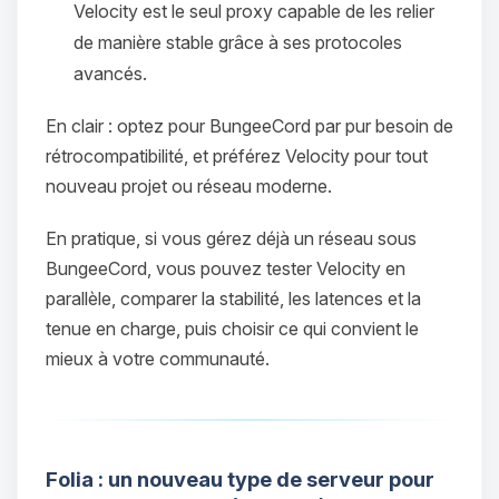
Velocity est le seul proxy capable de les relier
de manière stable grâce à ses protocoles
avancés.
En clair : optez pour BungeeCord par pur besoin de
rétrocompatibilité, et préférez Velocity pour tout
nouveau projet ou réseau moderne.
En pratique, si vous gérez déjà un réseau sous
Youpi, enfin quelqu’un pour me
BungeeCord, vous pouvez tester Velocity en
parler ! Moi c’est Choupy, ton petit
parallèle, comparer la stabilité, les latences et la
assistant BoxToPlay. Dis-moi ce dont
tenue en charge, puis choisir ce qui convient le
tu as besoin et je vais remuer mes
mieux à votre communauté.
petits circuits pour t’aider.
09/08/2026 à 15:28
Folia : un nouveau type de serveur pour