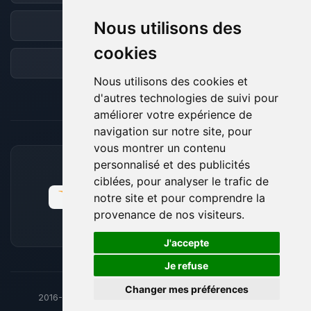
Nous utilisons des
Discord
cookies
Forum
Nous utilisons des cookies et
d'autres technologies de suivi pour
améliorer votre expérience de
navigation sur notre site, pour
vous montrer un contenu
personnalisé et des publicités
MOYENS DE PAIEMENT ACCEPTÉS
ciblées, pour analyser le trafic de
notre site et pour comprendre la
provenance de nos visiteurs.
🍪
J'accepte
Je refuse
Changer mes préférences
2016-26
© BoxToPlay - ByteLogic tous droits réservés