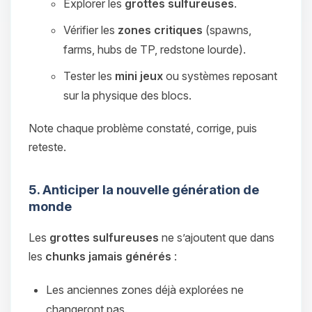
Explorer les
grottes sulfureuses
.
Vérifier les
zones critiques
(spawns,
farms, hubs de TP, redstone lourde).
Tester les
mini jeux
ou systèmes reposant
sur la physique des blocs.
Note chaque problème constaté, corrige, puis
reteste.
5. Anticiper la nouvelle génération de
monde
Les
grottes sulfureuses
ne s’ajoutent que dans
les
chunks jamais générés
:
Les anciennes zones déjà explorées ne
changeront pas.