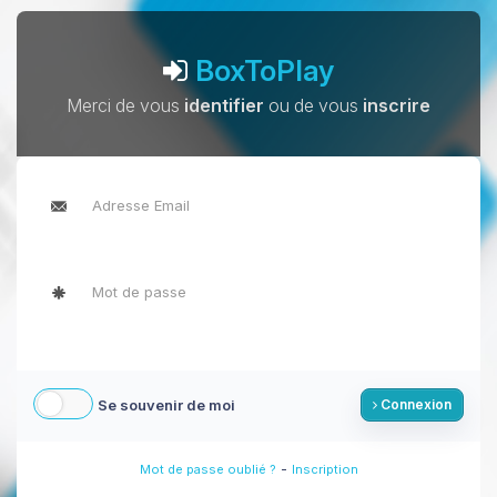
BoxToPlay
Merci de vous
identifier
ou de vous
inscrire
Se souvenir de moi
Connexion
-
Mot de passe oublié ?
Inscription