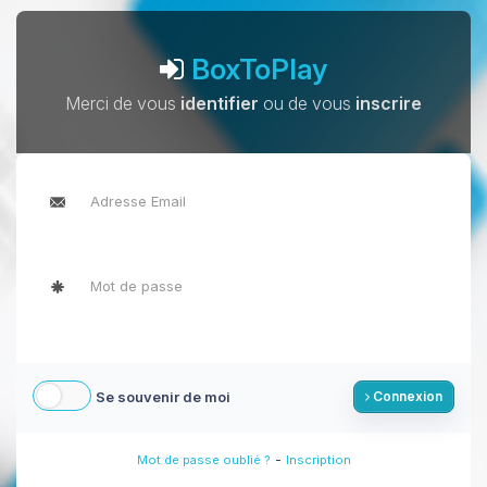
BoxToPlay
Merci de vous
identifier
ou de vous
inscrire
Se souvenir de moi
Connexion
-
Mot de passe oublié ?
Inscription