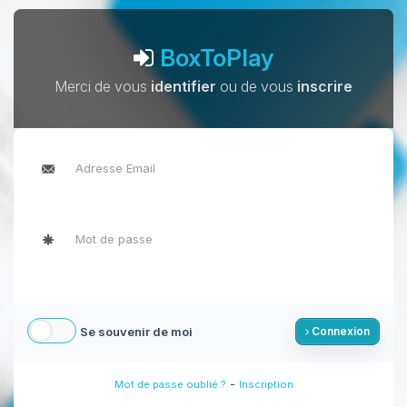
BoxToPlay
Merci de vous
identifier
ou de vous
inscrire
Se souvenir de moi
Connexion
-
Mot de passe oublié ?
Inscription