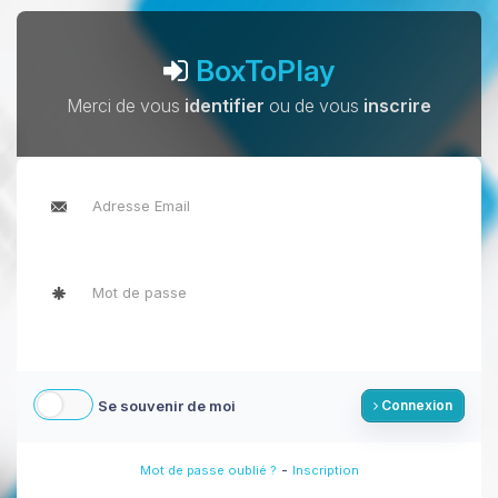
BoxToPlay
Merci de vous
identifier
ou de vous
inscrire
Se souvenir de moi
Connexion
-
Mot de passe oublié ?
Inscription