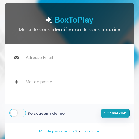
BoxToPlay
Merci de vous
identifier
ou de vous
inscrire
Se souvenir de moi
Connexion
-
Mot de passe oublié ?
Inscription