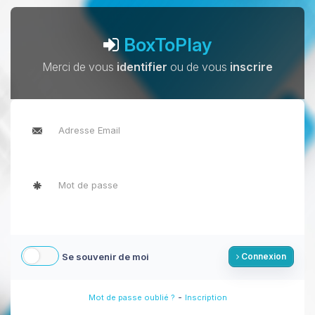
BoxToPlay
Merci de vous
identifier
ou de vous
inscrire
Se souvenir de moi
Connexion
-
Mot de passe oublié ?
Inscription