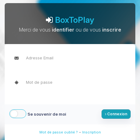
BoxToPlay
Merci de vous
identifier
ou de vous
inscrire
Se souvenir de moi
Connexion
-
Mot de passe oublié ?
Inscription