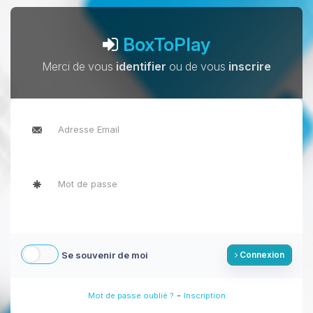
BoxToPlay
Merci de vous
identifier
ou de vous
inscrire
Se souvenir de moi
Connexion
-
Mot de passe oublié ?
Inscription